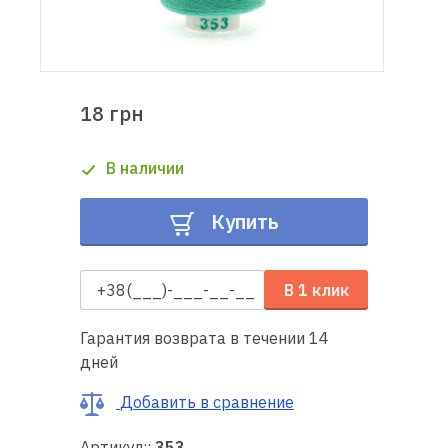
Доставка
и оплата
18 грн
Гарантия
В наличии
Ремонт
швейной
Купить
техники
Полезные
В 1 клик
советы
Гарантия возврата в течении 14
Контакты
дней
О
Добавить в сравнение
нас
Артикул::
353