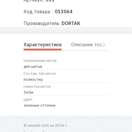
RU
|
UA
Код товара: :
013064
Производитель:
DORTAK
Характеристики
Описание товара
Отз
Назначение ниток
для шитья
Состав, тип ниток
полиэстер
Намотка ниток
360м
Цвет
зеленые оттенки
© sewmir.com.ua 2026 г.