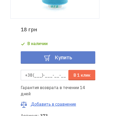
Доставка
и оплата
18 грн
Гарантия
В наличии
Ремонт
швейной
Купить
техники
Полезные
В 1 клик
советы
Гарантия возврата в течении 14
Контакты
дней
О
Добавить в сравнение
нас
Артикул::
373