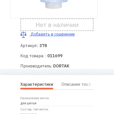
Доставка
и оплата
Нет в наличии
Гарантия
Добавить в сравнение
Артикул::
378
Ремонт
швейной
Код товара: :
011699
техники
Производитель:
DORTAK
Полезные
советы
Характеристики
Описание товара
Отз
Контакты
Назначение ниток
О
для шитья
нас
Состав, тип ниток