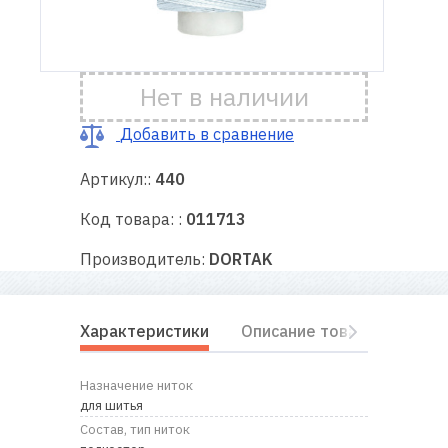
Доставка
и оплата
Нет в наличии
Гарантия
Добавить в сравнение
Артикул::
440
Ремонт
швейной
Код товара: :
011713
техники
Производитель:
DORTAK
Полезные
советы
Характеристики
Описание товара
Отз
Контакты
Назначение ниток
О
для шитья
нас
Состав, тип ниток