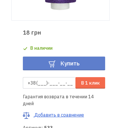
Доставка
и оплата
18 грн
Гарантия
В наличии
Ремонт
швейной
Купить
техники
Полезные
В 1 клик
советы
Гарантия возврата в течении 14
Контакты
дней
О
Добавить в сравнение
нас
Артикул::
533