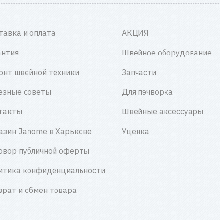
тавка и оплата
АКЦИЯ
антия
Швейное оборудование
онт швейной техники
Запчасти
езные советы
Для пэчворка
такты
Швейные аксессуары
азин Janome в Харькове
Уценка
овор публичной оферты
итика конфиденциальности
врат и обмен товара