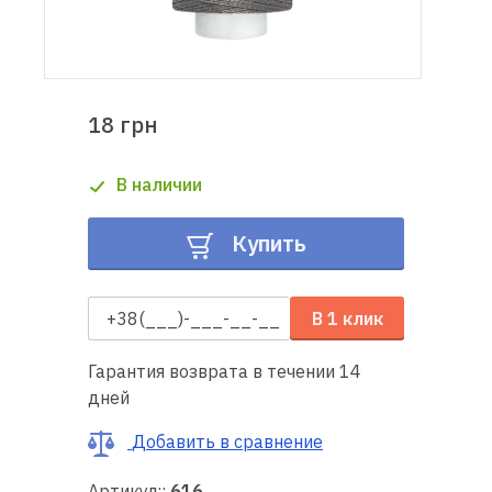
Доставка
и оплата
18 грн
Гарантия
В наличии
Ремонт
швейной
Купить
техники
Полезные
В 1 клик
советы
Гарантия возврата в течении 14
Контакты
дней
О
Добавить в сравнение
нас
Артикул::
616