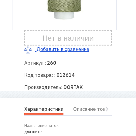
Доставка
и оплата
Нет в наличии
Гарантия
Добавить в сравнение
Ремонт
швейной
Артикул::
260
техники
Код товара: :
012614
Полезные
Производитель:
DORTAK
советы
Контакты
Характеристики
Описание товара
Отз
О
Назначение ниток
нас
для шитья