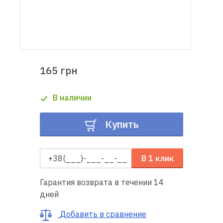
Доставка
и оплата
Гарантия
165 грн
Ремонт
В наличии
швейной
техники
Купить
Полезные
советы
В 1 клик
Контакты
Гарантия возврата в течении 14
дней
О
нас
Добавить в сравнение