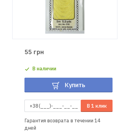
Доставка
и оплата
Гарантия
55 грн
Ремонт
швейной
В наличии
техники
Купить
Полезные
советы
В 1 клик
Контакты
Гарантия возврата в течении 14
О
дней
нас