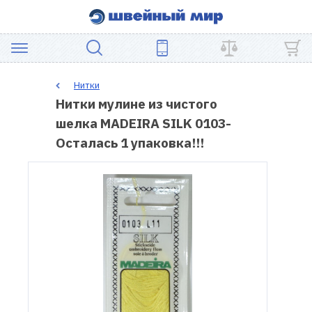
АКЦИЯ
Нитки
Нитки мулине из чистого
ШВЕЙНОЕ
шeлка MADEIRA SILK 0103-
ОБОРУДОВАНИЕ
Осталась 1 упаковка!!!
ЗАПЧАСТИ
ДЛЯ
ПЭЧВОРКА
ШВЕЙНЫЕ
АКСЕССУАРЫ
УЦЕНКА