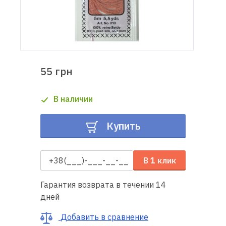
Доставка
и оплата
Гарантия
55 грн
Ремонт
В наличии
швейной
техники
Купить
Полезные
советы
В 1 клик
Контакты
Гарантия возврата в течении 14
дней
О
нас
Добавить в сравнение