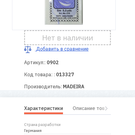
Доставка
и оплата
Нет в наличии
Гарантия
Добавить в сравнение
Ремонт
швейной
Артикул::
0902
техники
Код товара: :
013327
Полезные
Производитель:
MADEIRA
советы
Контакты
Характеристики
Описание товара
Отз
О
Страна разработки
нас
Германия