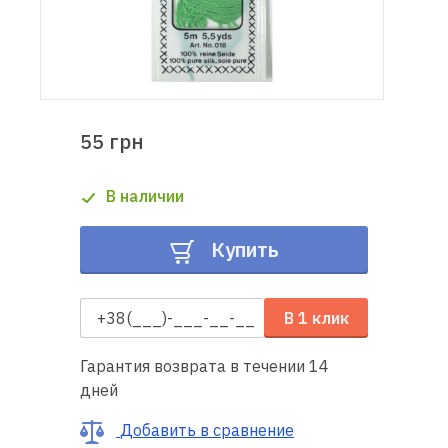
Доставка
и оплата
Гарантия
55 грн
Ремонт
В наличии
швейной
техники
Купить
Полезные
советы
В 1 клик
Контакты
Гарантия возврата в течении 14
дней
О
нас
Добавить в сравнение