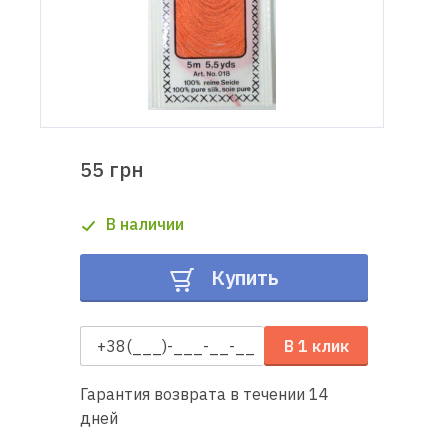
Доставка
и оплата
Гарантия
55 грн
Ремонт
швейной
В наличии
техники
Купить
Полезные
советы
В 1 клик
Контакты
Гарантия возврата в течении 14
О
дней
нас