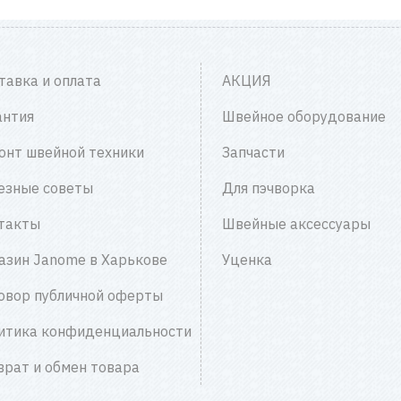
тавка и оплата
АКЦИЯ
антия
Швейное оборудование
онт швейной техники
Запчасти
езные советы
Для пэчворка
такты
Швейные аксессуары
азин Janome в Харькове
Уценка
овор публичной оферты
итика конфиденциальности
врат и обмен товара