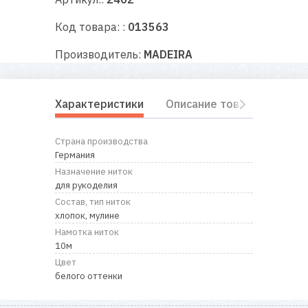
RU
|
UA
Код товара: :
013563
Производитель:
MADEIRA
Характеристики
Описание товара
Отз
Страна производства
Германия
Назначение ниток
для рукоделия
Состав, тип ниток
хлопок, мулине
Намотка ниток
10м
Цвет
белого оттенки