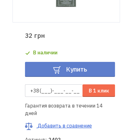
Доставка
и оплата
32 грн
Гарантия
В наличии
Ремонт
швейной
Купить
техники
Полезные
В 1 клик
советы
Гарантия возврата в течении 14
Контакты
дней
О
Добавить в сравнение
нас
Артикул::
2402