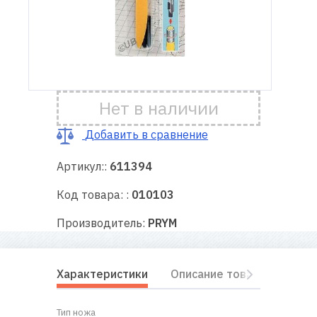
Доставка
и оплата
Гарантия
Нет в наличии
Ремонт
Добавить в сравнение
швейной
техники
Артикул::
611394
Код товара: :
010103
Полезные
советы
Производитель:
PRYM
Контакты
Характеристики
Описание товара
Отз
О
нас
Тип ножа