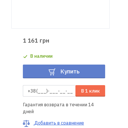
Доставка
и оплата
Гарантия
1 161 грн
Ремонт
В наличии
швейной
техники
Купить
Полезные
советы
В 1 клик
Контакты
Гарантия возврата в течении 14
дней
О
нас
Добавить в сравнение