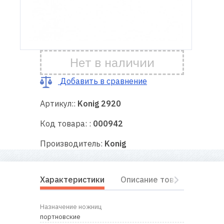
Доставка
и оплата
Нет в наличии
Гарантия
Добавить в сравнение
Ремонт
швейной
Артикул::
Konig 2920
техники
Код товара: :
000942
Полезные
Производитель:
Konig
советы
Контакты
Характеристики
Описание товара
Отз
О
Назначение ножниц
нас
портновские