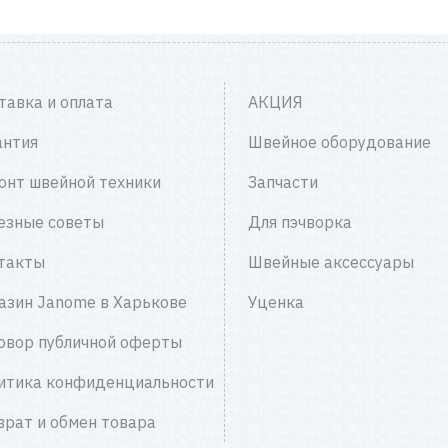
тавка и оплата
АКЦИЯ
антия
Швейное оборудование
онт швейной техники
Запчасти
езные советы
Для пэчворка
такты
Швейные аксессуары
азин Janome в Харькове
Уценка
овор публичной оферты
итика конфиденциальности
врат и обмен товара