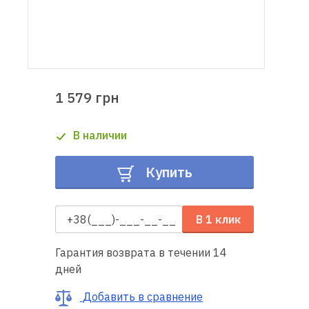
Доставка
и оплата
Гарантия
1 579 грн
Ремонт
В наличии
швейной
техники
Купить
Полезные
советы
В 1 клик
Контакты
Гарантия возврата в течении 14
дней
О
нас
Добавить в сравнение