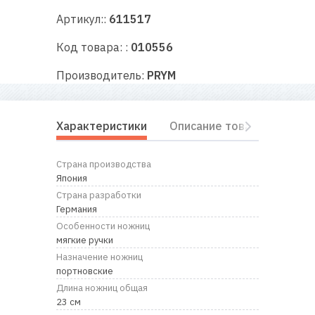
RU
|
UA
Артикул::
611517
Код товара: :
010556
Производитель:
PRYM
Характеристики
Описание товара
Отз
Страна производства
Япония
Страна разработки
Германия
Особенности ножниц
мягкие ручки
Назначение ножниц
портновские
Длина ножниц общая
23 см