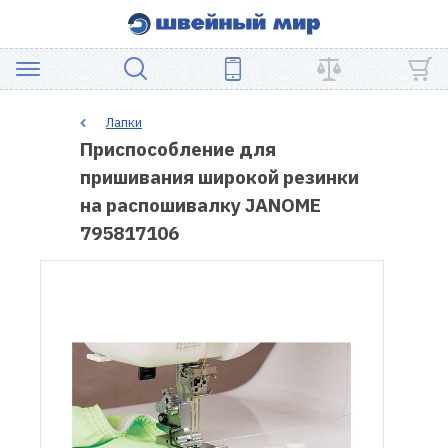
АКЦИЯ
Лапки
Приспособление для
ШВЕЙНОЕ
пришивания широкой резинки
ОБОРУДОВАНИЕ
на распошивалку JANOME
795817106
ЗАПЧАСТИ
ДЛЯ
ПЭЧВОРКА
ШВЕЙНЫЕ
АКСЕССУАРЫ
УЦЕНКА