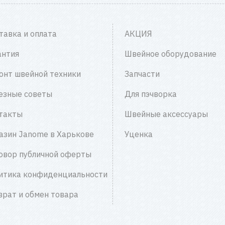
тавка и оплата
АКЦИЯ
антия
Швейное оборудование
онт швейной техники
Запчасти
езные советы
Для пэчворка
такты
Швейные аксессуары
азин Janome в Харькове
Уценка
овор публичной оферты
итика конфиденциальности
врат и обмен товара