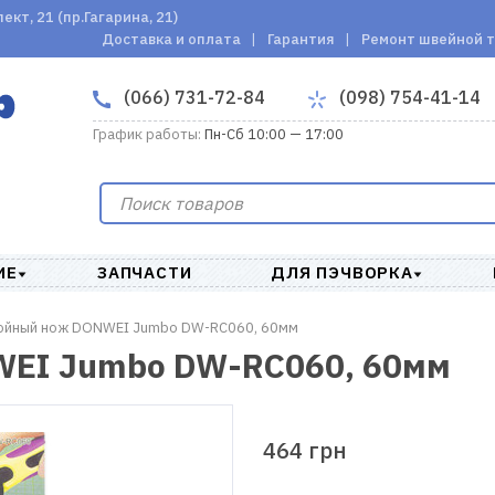
кт, 21 (пр.Гагарина, 21)
Доставка и оплата
Гарантия
Ремонт швейной 
(066) 731-72-84
(098) 754-41-14
График работы:
Пн-Сб 10:00 — 17:00
ИЕ
ЗАПЧАСТИ
ДЛЯ ПЭЧВОРКА
ойный нож DONWEI Jumbo DW-RC060, 60мм
WEI Jumbo DW-RC060, 60мм
464 грн