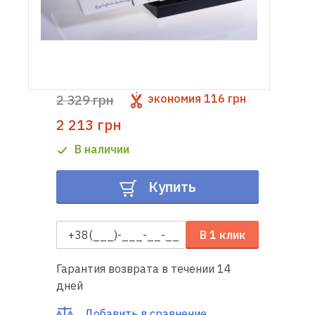
Доставка
и оплата
Гарантия
2 329 грн
экономия
116 грн
2 213 грн
Ремонт
швейной
В наличии
техники
Купить
Полезные
советы
В 1 клик
Контакты
Гарантия возврата в течении 14
О
дней
нас
Добавить в сравнение