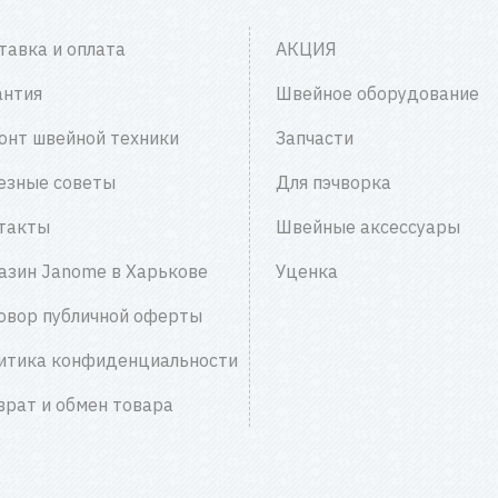
тавка и оплата
АКЦИЯ
антия
Швейное оборудование
онт швейной техники
Запчасти
езные советы
Для пэчворка
такты
Швейные аксессуары
азин Janome в Харькове
Уценка
овор публичной оферты
итика конфиденциальности
врат и обмен товара