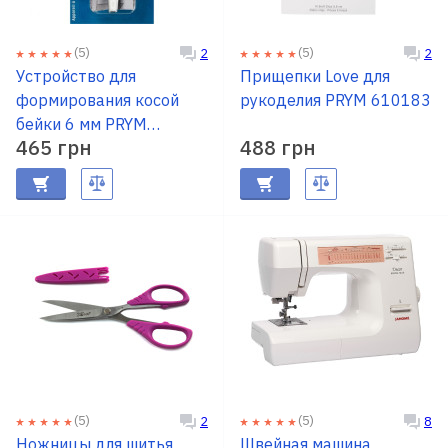
(5)
(5)
2
2
Устройство для
Прищепки Love для
формирования косой
рукоделия PRYM 610183
бейки 6 мм PRYM
465 грн
488 грн
611101
(5)
(5)
2
8
Ножницы для шитья
Швейная машина