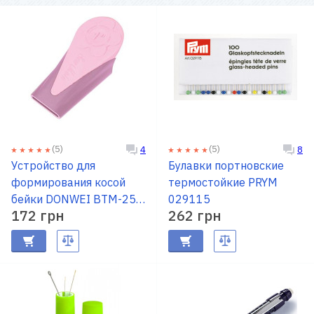
(5)
(5)
4
8
Устройство для
Булавки портновские
формирования косой
термостойкие PRYM
бейки DONWEI BTM-25,
029115
172 грн
262 грн
25 мм