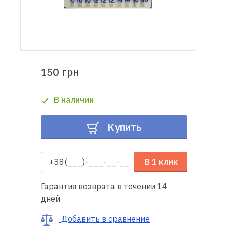
Доставка
и оплата
Гарантия
150 грн
Ремонт
В наличии
швейной
техники
Купить
Полезные
советы
В 1 клик
Контакты
Гарантия возврата в течении 14
дней
О
нас
Добавить в сравнение