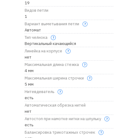
19
Видов петли
1
Вариант выметывания петли
Автомат
Тип челнока
Вертикальный качающийся
Линейка на корпусе
нет
Максимальная длина стежка
4 мм
Максимальная ширина строчки
5 мм
Нитевдеватель
есть
Автоматическая обрезка нитей
нет
Автостоп при намотке нитки на шпульку
есть
Балансировка трикотажных строчек