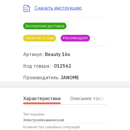
RU
|
UA
Скачать инструкцию
Бесплатная доставка
Гарантия 2 года
Рекомендуем
Артикул::
Beauty 16s
Код товара: :
012562
Производитель:
JANOME
Характеристики
Описание товара
Комп
Тип машины
Электромеханическая
Количество швейных операций