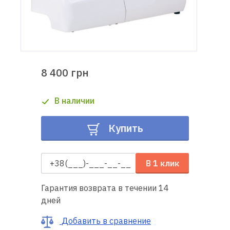
Доставка
и оплата
Гарантия
8 400 грн
Ремонт
В наличии
швейной
техники
Купить
Полезные
советы
В 1 клик
Контакты
Гарантия возврата в течении 14
дней
О
нас
Добавить в сравнение