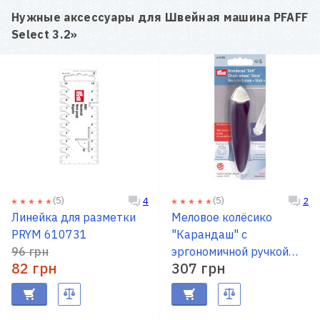
Нужные аксессуары для
Швейная машина PFAFF
Select 3.2
»
(5)
(5)
4
2
Линейка для разметки
Меловое колёсико
PRYM 610731
"Карандаш" с
96 грн
эргономичной ручкой
82 грн
307 грн
PRYM 610955