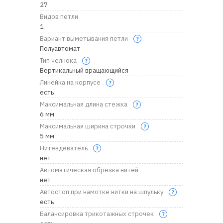
27
Видов петли
1
Вариант выметывания петли
Полуавтомат
Тип челнока
Вертикальный вращающийся
Линейка на корпусе
есть
Максимальная длина стежка
6 мм
Максимальная ширина строчки
5 мм
Нитевдеватель
нет
Автоматическая обрезка нитей
нет
Автостоп при намотке нитки на шпульку
есть
Балансировка трикотажных строчек