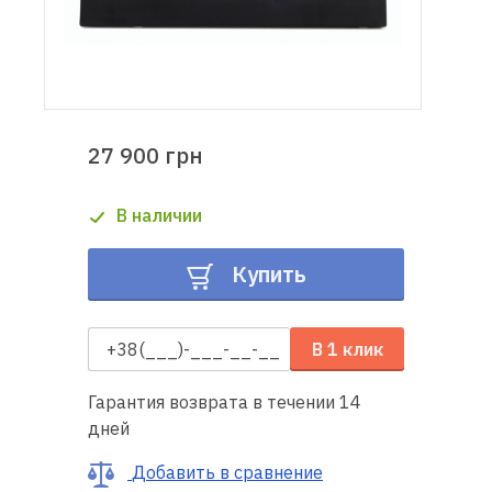
Доставка
и оплата
Гарантия
27 900 грн
Ремонт
В наличии
швейной
техники
Купить
Полезные
советы
В 1 клик
Контакты
Гарантия возврата в течении 14
дней
О
нас
Добавить в сравнение