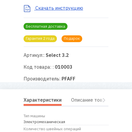
RU
|
UA
Скачать инструкцию
Бесплатная доставка
Гарантия 2 года
Подарок
Артикул::
Select 3.2
Код товара: :
010003
Производитель:
PFAFF
Характеристики
Описание товара
Комп
Тип машины
Электромеханическая
Количество швейных операций