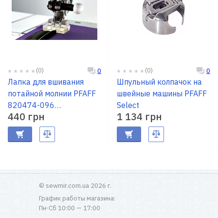
(0)
(0)
0
0
Лапка для вшивания
Шпульный колпачок на
потайной молнии PFAFF
швейные машины PFAFF
820474-096
Select
440 грн
1 134 грн
(CDEFGJKL)
© sewmir.com.ua 2026 г.
График работы магазина:
Пн-Сб 10:00 — 17:00