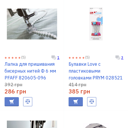
(5)
(5)
1
3
Лапка для пришивания
Булавки Love с
бисерных нитей Ф 6 мм
пластиковыми
PFAFF 820605-096
головками PRYM 028521
392 грн
414 грн
286 грн
385 грн