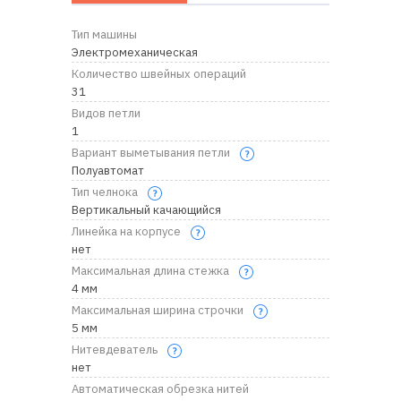
RU
|
UA
Тип машины
Электромеханическая
Количество швейных операций
31
Видов петли
1
Вариант выметывания петли
Полуавтомат
Тип челнока
Вертикальный качающийся
Линейка на корпусе
нет
Максимальная длина стежка
4 мм
Максимальная ширина строчки
5 мм
Нитевдеватель
нет
Автоматическая обрезка нитей