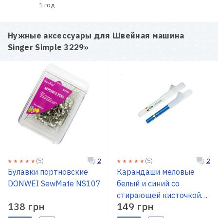
1 год
Нужные аксессуары для
Швейная машина
Singer Simple 3229
»
(5)
(5)
2
2
Булавки портновские
Карандаши меловые
DONWEI SewMate NS107
белый и синий со
стирающей кисточкой
138 грн
149 грн
PRYM 611626