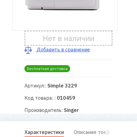
Доставка
и оплата
Нет в наличии
Гарантия
Добавить в сравнение
Ремонт
швейной
Бесплатная доставка
техники
Полезные
Артикул::
Simple 3229
советы
Код товара: :
010459
Контакты
Производитель:
Singer
О
нас
Характеристики
Описание товара
Комп