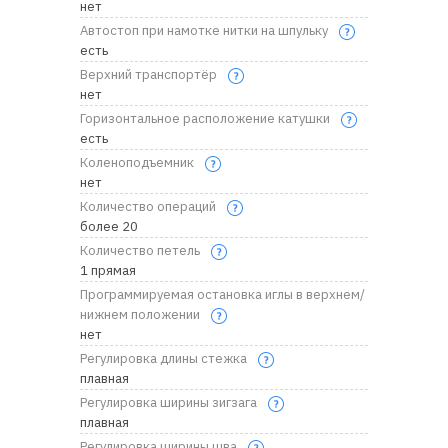
нет
Автостоп при намотке нитки на шпульку
есть
Верхний транспортёр
нет
Горизонтальное расположение катушки
есть
Коленоподъемник
нет
Количество операций
более 20
Количество петель
1 прямая
Программируемая остановка иглы в верхнем/
нижнем положении
нет
Регулировка длины стежка
плавная
Регулировка ширины зигзага
плавная
Регулировка ширины шва