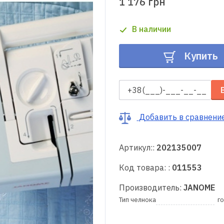
1 176 грн
В наличии
Купить
Добавить в сравнени
Артикул::
202135007
Код товара: :
011553
Производитель:
JANOME
Тип челнока
г