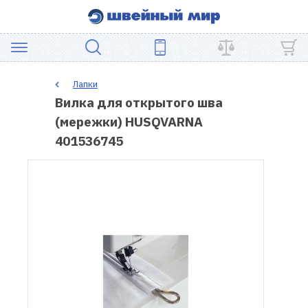
АКЦИЯ
Лапки
Вилка для открытого шва
ШВЕЙНОЕ
(мережки) HUSQVARNA
ОБОРУДОВАНИЕ
401536745
ЗАПЧАСТИ
ДЛЯ
ПЭЧВОРКА
ШВЕЙНЫЕ
АКСЕССУАРЫ
УЦЕНКА