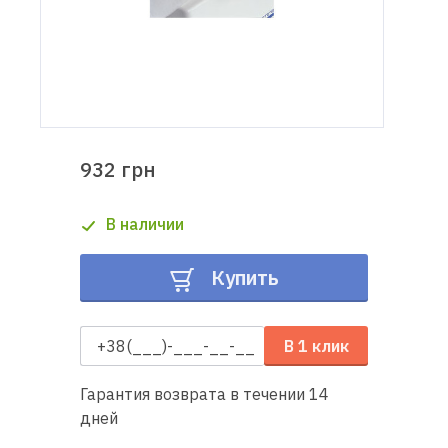
Доставка
и оплата
Гарантия
932 грн
Ремонт
швейной
В наличии
техники
Купить
Полезные
советы
В 1 клик
Контакты
Гарантия возврата в течении 14
О
дней
нас