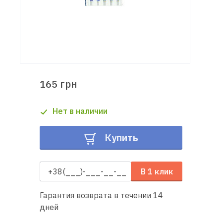
Доставка
и оплата
Гарантия
165 грн
Ремонт
швейной
Нет в наличии
техники
Купить
Полезные
советы
В 1 клик
Контакты
Гарантия возврата в течении 14
О
дней
нас