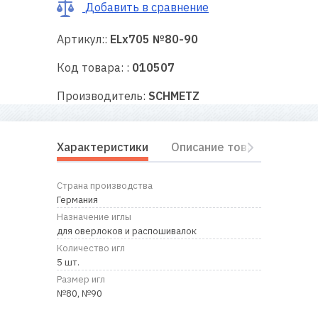
RU
|
UA
Добавить в сравнение
Артикул::
ELx705 №80-90
Код товара: :
010507
Производитель:
SCHMETZ
Характеристики
Описание товара
Отз
Страна производства
Германия
Назначение иглы
для оверлоков и распошивалок
Количество игл
5 шт.
Размер игл
№80, №90