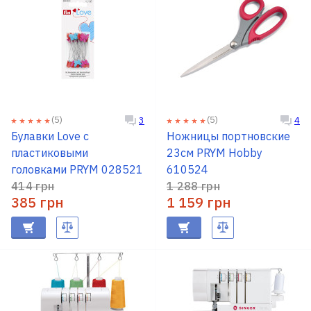
(5)
(5)
3
4
Булавки Love с
Ножницы портновские
пластиковыми
23см PRYM Hobby
головками PRYM 028521
610524
414 грн
1 288 грн
385 грн
1 159 грн