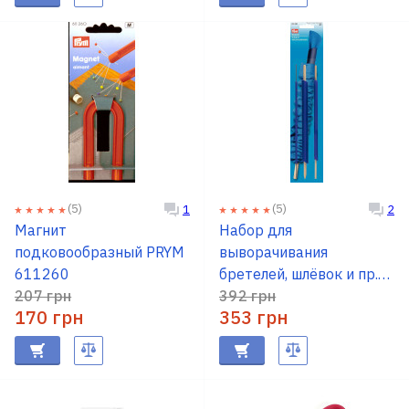
(5)
(5)
1
2
Магнит
Набор для
подковообразный PRYM
выворачивания
611260
бретелей, шлёвок и пр.
207 грн
PRYM 610190
392 грн
170 грн
353 грн