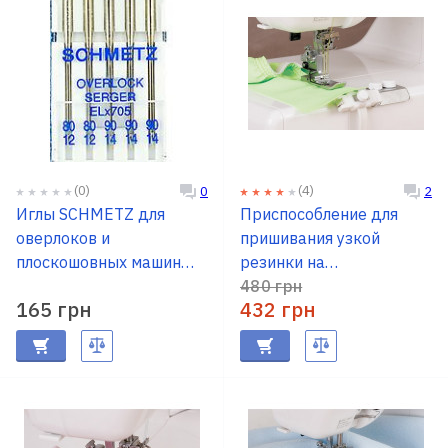
(0)
(4)
0
2
Иглы SCHMETZ для
Приспособление для
оверлоков и
пришивания узкой
плоскошовных машин
резинки на
№80-90
распошивалку JANOME
480 грн
165 грн
432 грн
795816105