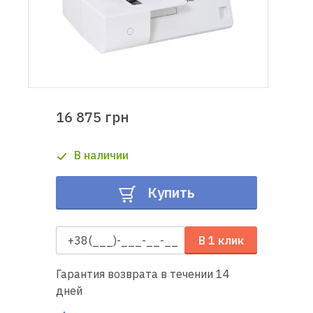
Доставка
и оплата
Гарантия
16 875 грн
Ремонт
швейной
В наличии
техники
Купить
Полезные
советы
В 1 клик
Контакты
Гарантия возврата в течении 14
О
дней
нас