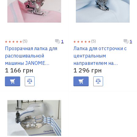
(5)
(5)
1
5
Прозрачная лапка для
Лапка для отстрочки с
распошивальной
центральным
машины JANOME
направителем на
1 166 грн
1 296 грн
795818107
распошивалку JANOME
795819108