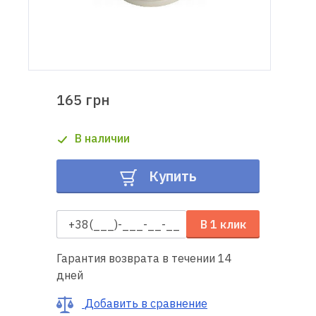
Доставка
и оплата
Гарантия
165 грн
Ремонт
В наличии
швейной
техники
Купить
Полезные
советы
В 1 клик
Контакты
Гарантия возврата в течении 14
дней
О
нас
Добавить в сравнение