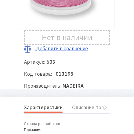
Доставка
и оплата
Нет в наличии
Гарантия
Добавить в сравнение
Ремонт
швейной
Артикул::
605
техники
Код товара: :
013195
Полезные
Производитель:
MADEIRA
советы
Контакты
Характеристики
Описание товара
Отз
О
Страна разработки
нас
Германия