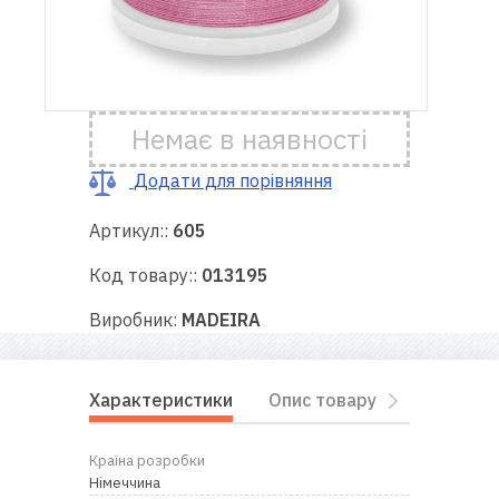
Доставка
і оплата
Немає в наявності
Гарантія
Додати для порівняння
Ремонт
швейної
Артикул::
605
техніки
Код товару::
013195
Корисні
Виробник:
MADEIRA
поради
Контакти
Характеристики
Опис товару
Відгуки
Про
Країна розробки
нас
Німеччина