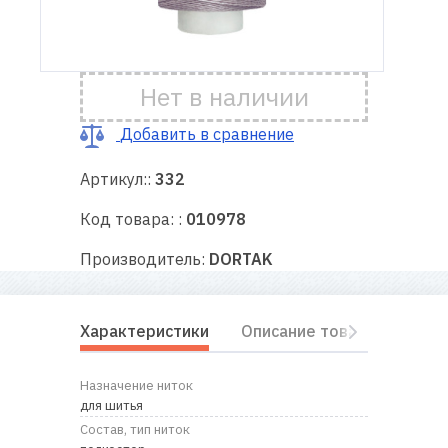
Доставка
и оплата
Нет в наличии
Гарантия
Добавить в сравнение
Артикул::
332
Ремонт
швейной
Код товара: :
010978
техники
Производитель:
DORTAK
Полезные
советы
Характеристики
Описание товара
Отз
Контакты
Назначение ниток
О
для шитья
нас
Состав, тип ниток