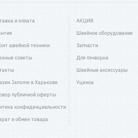
тавка и оплата
АКЦИЯ
антия
Швейное оборудование
онт швейной техники
Запчасти
езные советы
Для пэчворка
такты
Швейные аксессуары
азин Janome в Харькове
Уценка
овор публичной оферты
итика конфиденциальности
врат и обмен товара