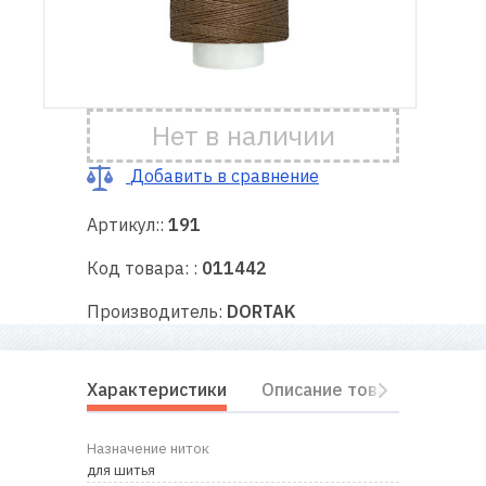
Доставка
и оплата
Нет в наличии
Гарантия
Добавить в сравнение
Ремонт
швейной
Артикул::
191
техники
Код товара: :
011442
Полезные
Производитель:
DORTAK
советы
Контакты
Характеристики
Описание товара
Отз
О
Назначение ниток
нас
для шитья