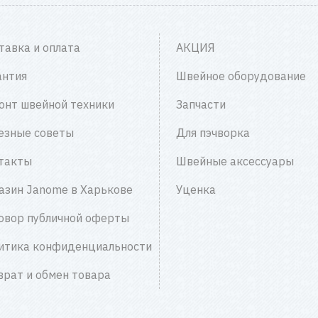
тавка и оплата
АКЦИЯ
антия
Швейное оборудование
онт швейной техники
Запчасти
езные советы
Для пэчворка
такты
Швейные аксессуары
азин Janome в Харькове
Уценка
овор публичной оферты
итика конфиденциальности
врат и обмен товара