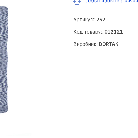
Додати для порівнянн
Артикул::
292
Код товару::
012121
Виробник:
DORTAK