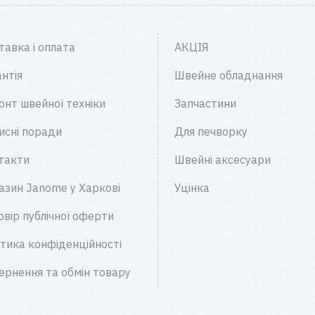
тавка і оплата
АКЦІЯ
нтія
Швейне обладнання
онт швейної техніки
Запчастини
исні поради
Для печворку
такти
Швейні аксесуари
азин Janome у Харкові
Уцінка
овір публічної оферти
ітика конфіденційності
ернення та обмін товару