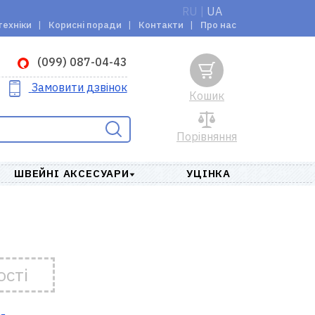
RU
|
UA
техніки
Корисні поради
Контакти
Про нас
(099) 087-04-43
Замовити дзвінок
Кошик
Порівняння
ШВЕЙНІ АКСЕСУАРИ
УЦІНКА
ості