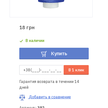
Доставка
и оплата
18 грн
Гарантия
В наличии
Ремонт
швейной
Купить
техники
Полезные
В 1 клик
советы
Гарантия возврата в течении 14
Контакты
дней
О
Добавить в сравнение
нас
Артикул::
392