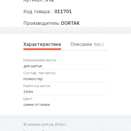
RU
|
UA
Код товара: :
011701
Производитель:
DORTAK
Характеристики
Описание товара
Отз
Назначение ниток
для шитья
Состав, тип ниток
полиэстер
Намотка ниток
360м
Цвет
синие оттенки
© sewmir.com.ua 2026 г.