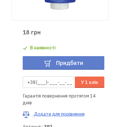
Доставка
і оплата
18 грн
Гарантія
В наявності
Ремонт
швейної
Придбати
техніки
Корисні
У 1 клік
поради
Гарантія повернення протягом 14
Контакти
днів
Про
Додати для порівняння
нас
Артикул::
392