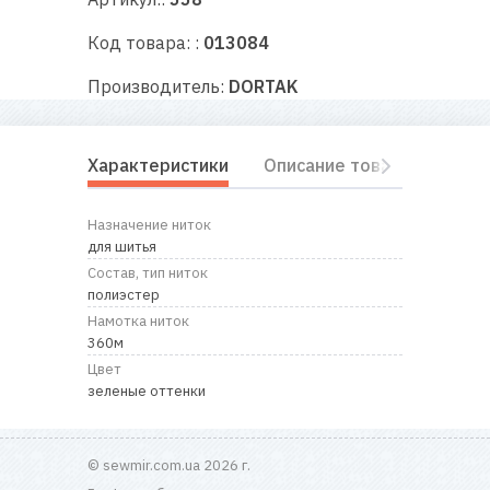
RU
|
UA
Код товара: :
013084
Производитель:
DORTAK
Характеристики
Описание товара
Отз
Назначение ниток
для шитья
Состав, тип ниток
полиэстер
Намотка ниток
360м
Цвет
зеленые оттенки
© sewmir.com.ua 2026 г.