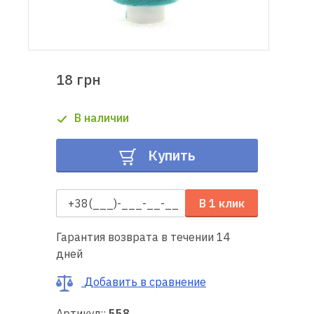
Доставка
и оплата
18 грн
Гарантия
В наличии
Ремонт
швейной
Купить
техники
Полезные
В 1 клик
советы
Гарантия возврата в течении 14
Контакты
дней
О
Добавить в сравнение
нас
Артикул::
558