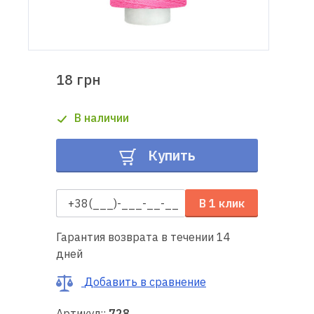
Доставка
и оплата
18 грн
Гарантия
В наличии
Ремонт
швейной
Купить
техники
Полезные
В 1 клик
советы
Гарантия возврата в течении 14
Контакты
дней
О
Добавить в сравнение
нас
Артикул::
728