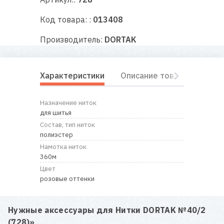
RU
|
UA
Код товара: :
013408
Производитель:
DORTAK
Характеристики
Описание товара
Отз
Назначение ниток
для шитья
Состав, тип ниток
полиэстер
Намотка ниток
360м
Цвет
розовые оттенки
Нужные аксессуары для
Нитки DORTAK №40/2
(728)
»