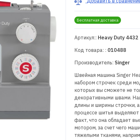
Добавить в сравнени
Бесплатная доставка
Артикул::
Heavy Duty 4432
Код товара: :
010488
Производитель:
Singer
Швейная машина Singer He
набором строчек среди мо
которых вы сможете не тол
декоративными швами. Нал
длины и ширины строчки, а
процессе шитья выделяют 
факт, что она обладает в
мотором, за счет чего маш
тяжелыми тканями, наприм