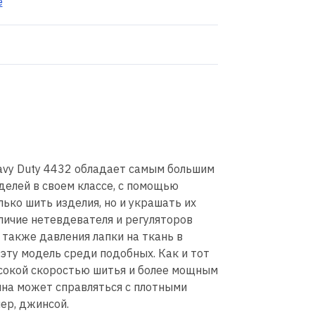
е
avy Duty 4432 обладает самым большим
делей в своем классе, с помощью
ько шить изделия, но и украшать их
ичие нетевдевателя и регуляторов
 также давления лапки на ткань в
эту модель среди подобных. Как и тот
ысокой скоростью шитья и более мощным
ина может справляться с плотными
ер, джинсой.