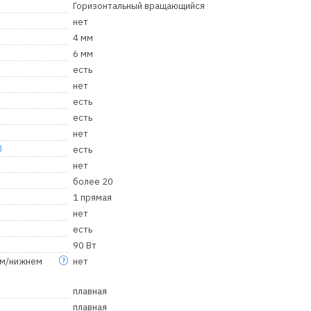
Горизонтальный вращающийся
нет
4 мм
6 мм
есть
нет
есть
есть
нет
есть
нет
более 20
1 прямая
нет
есть
90 Вт
ем/нижнем
нет
плавная
плавная