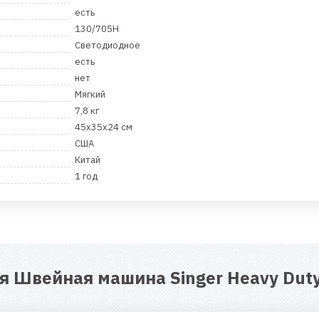
есть
130/705H
Светодиодное
есть
нет
Мягкий
7,8 кг
45х35х24 см
CША
Китай
1 год
ля
Швейная машина Singer Heavy Duty