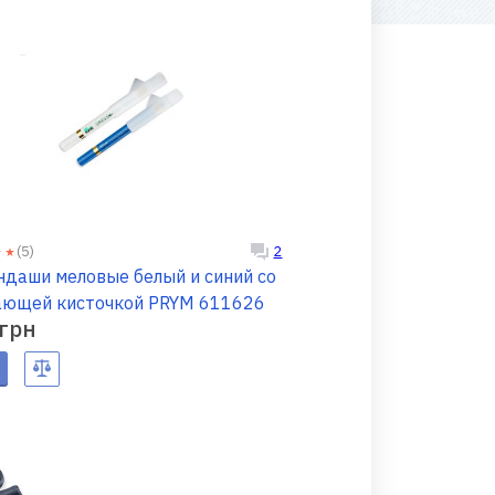
(5)
2
ндаши меловые белый и синий со
стирающей кисточкой PRYM 611626
 грн