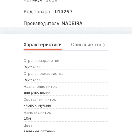
RU
|
UA
Код товара: :
013297
Производитель:
MADEIRA
Характеристики
Описание товара
Отз
Страна разработки
Германия
Страна производства
Германия
Назначение ниток
для рукоделия
Состав, тип ниток
хлопок, мулине
Намотка ниток
10м
Цвет
зеленые оттенки