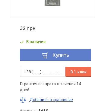
Доставка
и оплата
32 грн
Гарантия
В наличии
Ремонт
швейной
Купить
техники
Полезные
В 1 клик
советы
Гарантия возврата в течении 14
Контакты
дней
О
Добавить в сравнение
нас
Артикул::
1610