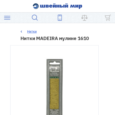
АКЦИЯ
Нитки
Нитки MADEIRA мулине 1610
ШВЕЙНОЕ
ОБОРУДОВАНИЕ
ЗАПЧАСТИ
ДЛЯ
ПЭЧВОРКА
ШВЕЙНЫЕ
АКСЕССУАРЫ
УЦЕНКА