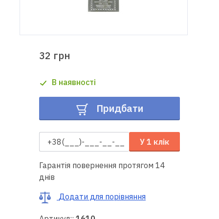
Доставка
і оплата
32 грн
Гарантія
В наявності
Ремонт
швейної
Придбати
техніки
Корисні
У 1 клік
поради
Гарантія повернення протягом 14
Контакти
днів
Про
Додати для порівняння
нас
Артикул::
1610