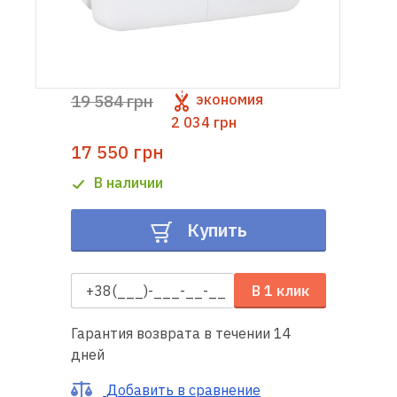
Доставка
и оплата
19 584 грн
экономия
Гарантия
2 034 грн
17 550 грн
Ремонт
швейной
В наличии
техники
Купить
Полезные
советы
В 1 клик
Контакты
Гарантия возврата в течении 14
О
дней
нас
Добавить в сравнение