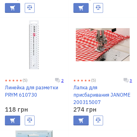
(5)
(5)
2
3
Линейка для разметки
Лапка для
PRYM 610730
присбаривания JANOME
200315007
118 грн
274 грн