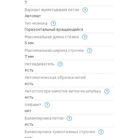
7
Вариант выметывания петли
Автомат
Тип челнока
Горизонтальный вращающийся
Максимальная длина стежка
5 мм
Максимальная ширина строчки
7 мм
Нитевдеватель
есть
Автоматическая обрезка нитей
есть
Автостоп при намотке нитки на шпульку
есть
Алфавит
нет
Балансировка петли
есть
Балансировка трикотажных строчек
есть