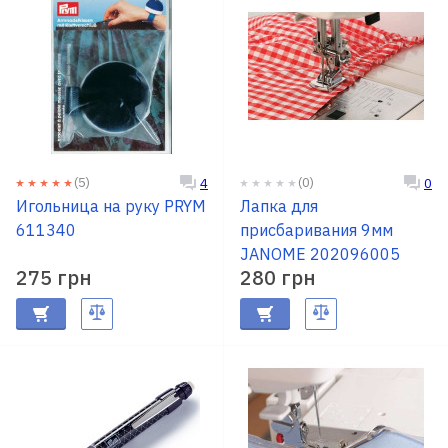
(5)
(0)
4
0
Игольница на руку PRYM
Лапка для
611340
присбаривания 9мм
JANOME 202096005
275 грн
280 грн