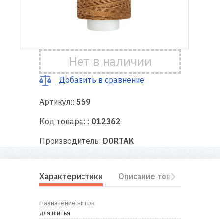
Доставка
и оплата
Нет в наличии
Гарантия
Добавить в сравнение
Ремонт
швейной
Артикул::
569
техники
Код товара: :
012362
Полезные
Производитель:
DORTAK
советы
Контакты
Характеристики
Описание товара
Отз
О
Назначение ниток
нас
для шитья